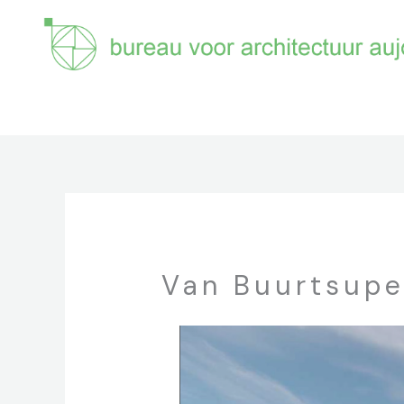
Ga
naar
de
inhoud
Van Buurtsupe