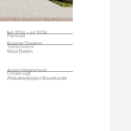
feb 2024 – jul 2024
Periode
Roanne Donkers
Tekenwerk
Wout Barten
Avans Hogeschool
Onderwijs
Afstudeerproject Bouwkunde