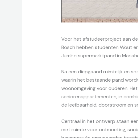
Voor het afstudeerproject aan d
Bosch hebben studenten Wout en 
Jumbo supermarktpand in Mariah
Na een diepgaand ruimtelijk en s
waarin het bestaande pand word
woonomgeving voor ouderen. Het p
seniorenappartementen, in combina
de leefbaarheid, doorstroom en s
Centraal in het ontwerp staan e
met ruimte voor ontmoeting, social
bewoners én omwonenden boodsc