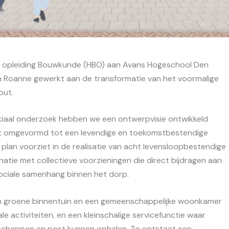
e opleiding Bouwkunde (HBO) aan Avans Hogeschool Den
Roanne gewerkt aan de transformatie van het voormalige
out.
ociaal onderzoek hebben we een ontwerpvisie ontwikkeld
t omgevormd tot een levendige en toekomstbestendige
lan voorziet in de realisatie van acht levensloopbestendige
tie met collectieve voorzieningen die direct bijdragen aan
ociale samenhang binnen het dorp.
en groene binnentuin en een gemeenschappelijke woonkamer
e activiteiten, en een kleinschalige servicefunctie waar
happen en post kunnen ophalen. Zo ontstaat een