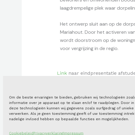
laagdrempelige plek waar dorpelin
Het ontwerp sluit aan op de dorps
Mariahout. Door het activeren va
wordt doorstroom op de woningma
voor vergrijzing in de regio.
Link
naar eindpresentatie afstude
Om de beste ervaringen te bieden, gebruiken wij technologieën zoa
informatie over je apparaat op te slaan en/of te raadplegen. Door 
deze technologieën kunnen wij gegevens zoals surfgedrag of unieke 
verwerken. Als je geen toestemming geeft of uw toestemming intrekt
nadelige invloed hebben op bepaalde functies en mogelijkheden.
Cookiebeleid
Privacyverklaring
Impressum