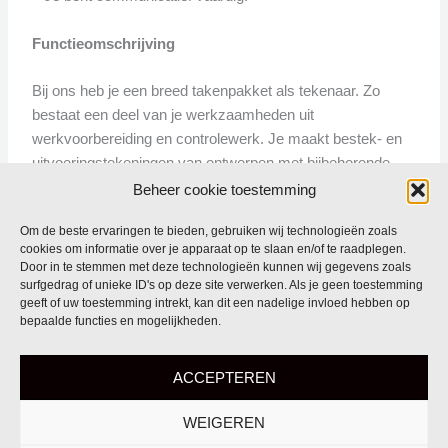
Functieomschrijving
Bij ons heb je een breed takenpakket als tekenaar. Zo
bestaat een deel van je werkzaamheden uit
werkvoorbereiding en controlewerk. Je maakt bestek- en
uitvoeringstekeningen van ontwerpen met bijbehorende
bouwkundige, technische en esthetische uitwerkingen.
Beheer cookie toestemming
Om de beste ervaringen te bieden, gebruiken wij technologieën zoals
Ben jij de bouwkundig tekenaar die wij zoeken?
cookies om informatie over je apparaat op te slaan en/of te raadplegen.
Stuur je motivatiebrief en CV naar info@vdbroek-
Door in te stemmen met deze technologieën kunnen wij gegevens zoals
partners.nl of bel naar 0492-322049.
surfgedrag of unieke ID's op deze site verwerken. Als je geen toestemming
geeft of uw toestemming intrekt, kan dit een nadelige invloed hebben op
Wij kijken ernaar uit om van je te horen!
bepaalde functies en mogelijkheden.
van den broek & partners
ACCEPTEREN
wielewaallaan 1
5427 sk boekel
WEIGEREN
+31 (0)492-322049