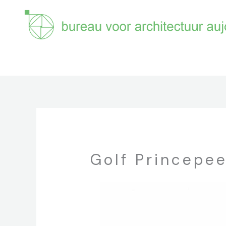
Ga
naar
de
inhoud
Golf Princepee