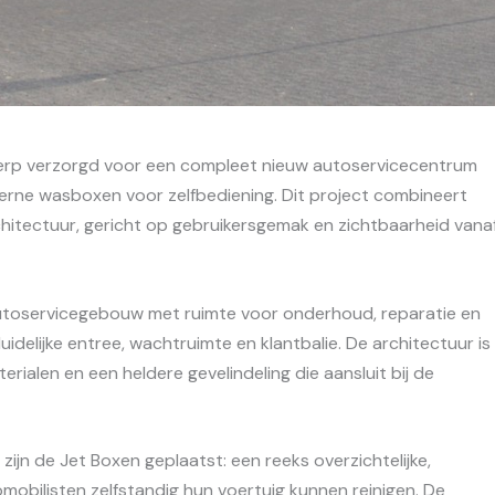
werp verzorgd voor een compleet nieuw autoservicecentrum
rne wasboxen voor zelfbediening. Dit project combineert
chitectuur, gericht op gebruikersgemak en zichtbaarheid vana
utoservicegebouw met ruimte voor onderhoud, reparatie en
delijke entree, wachtruimte en klantbalie. De architectuur is
erialen en een heldere gevelindeling die aansluit bij de
zijn de Jet Boxen geplaatst: een reeks overzichtelijke,
obilisten zelfstandig hun voertuig kunnen reinigen. De