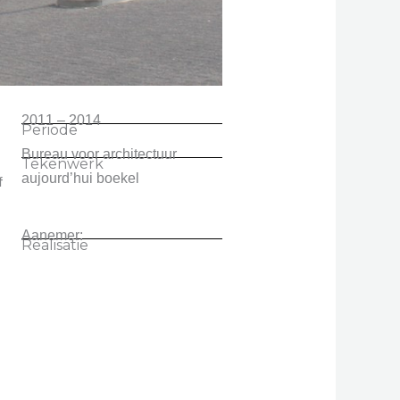
2011 – 2014
Periode
Bureau voor architectuur
Tekenwerk
aujourd’hui boekel
f
Aanemer:
Realisatie